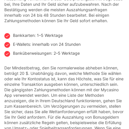
bei, Ihre Daten und Ihr Geld sicher aufzubewahren. Nach der
Bestätigung werden die meisten Auszahlungsanfragen
innerhalb von 24 bis 48 Stunden bearbeitet. Bei einigen
Zahlungsmethoden können Sie Ihr Geld sofort erhalten.
Bankkarten: 1–5 Werktage
E-Wallets: innerhalb von 24 Stunden
Banküberweisungen: 2–5 Werktage
Der Mindestbetrag, den Sie normalerweise abheben können,
beträgt 20 $. Unabhängig davon, welche Methode Sie wählen
oder wie Ihr Kontostatus ist, kann das Höchste, was Sie für eine
einzelne Transaktion ausgeben können, unterschiedlich sein.
Die gängigsten Zahlungsmethoden können mit der Mycasino
App verwendet werden. Um eine Liste der Methoden
anzuzeigen, die in Ihrem Deutschland funktionieren, gehen Sie
zum Kassenbereich. Um Verzögerungen zu vermeiden, stellen
Sie sicher, dass Sie alle Wettanforderungen erfüllt haben, bevor
Sie Ihr Geld anfordern. Für die Auszahlung von Bonusgeldern
können zusätzliche Regeln gelten, beispielsweise die Erfüllung
von Umsatz- oder Spielbeitragsanforderungen. Wenn Sie eine