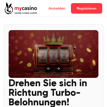
Anmelden
Registrieren
Drehen Sie sich in
Richtung Turbo-
Belohnungen!