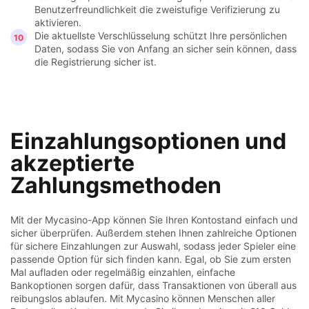
Benutzerfreundlichkeit die zweistufige Verifizierung zu
aktivieren.
Die aktuellste Verschlüsselung schützt Ihre persönlichen
Daten, sodass Sie von Anfang an sicher sein können, dass
die Registrierung sicher ist.
Einzahlungsoptionen und
akzeptierte
Zahlungsmethoden
Mit der Mycasino-App können Sie Ihren Kontostand einfach und
sicher überprüfen. Außerdem stehen Ihnen zahlreiche Optionen
für sichere Einzahlungen zur Auswahl, sodass jeder Spieler eine
passende Option für sich finden kann. Egal, ob Sie zum ersten
Mal aufladen oder regelmäßig einzahlen, einfache
Bankoptionen sorgen dafür, dass Transaktionen von überall aus
reibungslos ablaufen. Mit Mycasino können Menschen aller