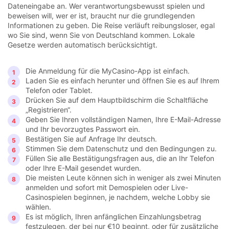
Dateneingabe an. Wer verantwortungsbewusst spielen und
beweisen will, wer er ist, braucht nur die grundlegenden
Informationen zu geben. Die Reise verläuft reibungsloser, egal
wo Sie sind, wenn Sie von Deutschland kommen. Lokale
Gesetze werden automatisch berücksichtigt.
Die Anmeldung für die MyCasino-App ist einfach.
Laden Sie es einfach herunter und öffnen Sie es auf Ihrem
Telefon oder Tablet.
Drücken Sie auf dem Hauptbildschirm die Schaltfläche
„Registrieren“.
Geben Sie Ihren vollständigen Namen, Ihre E-Mail-Adresse
und Ihr bevorzugtes Passwort ein.
Bestätigen Sie auf Anfrage Ihr deutsch.
Stimmen Sie dem Datenschutz und den Bedingungen zu.
Füllen Sie alle Bestätigungsfragen aus, die an Ihr Telefon
oder Ihre E-Mail gesendet wurden.
Die meisten Leute können sich in weniger als zwei Minuten
anmelden und sofort mit Demospielen oder Live-
Casinospielen beginnen, je nachdem, welche Lobby sie
wählen.
Es ist möglich, Ihren anfänglichen Einzahlungsbetrag
festzulegen, der bei nur €10 beginnt, oder für zusätzliche