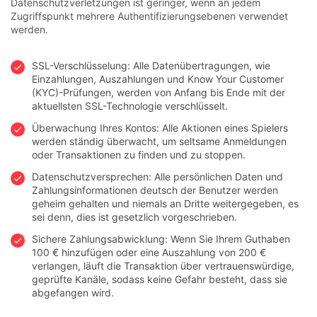
Datenschutzverletzungen ist geringer, wenn an jedem
Zugriffspunkt mehrere Authentifizierungsebenen verwendet
werden.
SSL-Verschlüsselung: Alle Datenübertragungen, wie
Einzahlungen, Auszahlungen und Know Your Customer
(KYC)-Prüfungen, werden von Anfang bis Ende mit der
aktuellsten SSL-Technologie verschlüsselt.
Überwachung Ihres Kontos: Alle Aktionen eines Spielers
werden ständig überwacht, um seltsame Anmeldungen
oder Transaktionen zu finden und zu stoppen.
Datenschutzversprechen: Alle persönlichen Daten und
Zahlungsinformationen deutsch der Benutzer werden
geheim gehalten und niemals an Dritte weitergegeben, es
sei denn, dies ist gesetzlich vorgeschrieben.
Sichere Zahlungsabwicklung: Wenn Sie Ihrem Guthaben
100 € hinzufügen oder eine Auszahlung von 200 €
verlangen, läuft die Transaktion über vertrauenswürdige,
geprüfte Kanäle, sodass keine Gefahr besteht, dass sie
abgefangen wird.