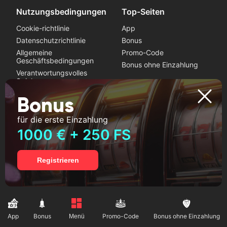
Nutzungsbedingungen
Top-Seiten
Cookie-richtlinie
App
Datenschutzrichtlinie
Bonus
Allgemeine
Promo-Code
Geschäftsbedingungen
Bonus ohne Einzahlung
Verantwortungsvolles
Spielen
Bonus
Gehen Sie auf Nummer sicher
für die erste Einzahlung
Wenn Sie Symptome einer Spielsucht bemerken, suchen
1000 € + 250 FS
Sie Hilfe bei einem Fachmann. Diese Website richtet sich
an Benutzer ab 18 Jahren.
Registrieren
App
Bonus
Promo-Code
Bonus ohne Einzahlung
Menü
All Rights Reserved.