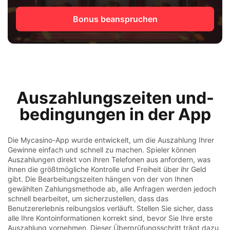
Bonus beanspruchen
Auszahlungszeiten und-
bedingungen in der App
Die Mycasino-App wurde entwickelt, um die Auszahlung Ihrer
Gewinne einfach und schnell zu machen. Spieler können
Auszahlungen direkt von ihren Telefonen aus anfordern, was
ihnen die größtmögliche Kontrolle und Freiheit über ihr Geld
gibt. Die Bearbeitungszeiten hängen von der von Ihnen
gewählten Zahlungsmethode ab, alle Anfragen werden jedoch
schnell bearbeitet, um sicherzustellen, dass das
Benutzererlebnis reibungslos verläuft. Stellen Sie sicher, dass
alle Ihre Kontoinformationen korrekt sind, bevor Sie Ihre erste
Auszahlung vornehmen. Dieser Überprüfungsschritt trägt dazu