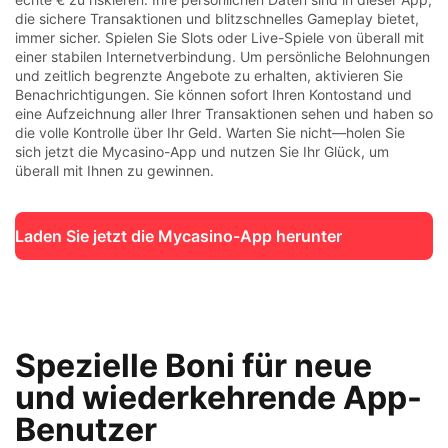
die sichere Transaktionen und blitzschnelles Gameplay bietet,
immer sicher. Spielen Sie Slots oder Live-Spiele von überall mit
einer stabilen Internetverbindung. Um persönliche Belohnungen
und zeitlich begrenzte Angebote zu erhalten, aktivieren Sie
Benachrichtigungen. Sie können sofort Ihren Kontostand und
eine Aufzeichnung aller Ihrer Transaktionen sehen und haben so
die volle Kontrolle über Ihr Geld. Warten Sie nicht—holen Sie
sich jetzt die Mycasino-App und nutzen Sie Ihr Glück, um
überall mit Ihnen zu gewinnen.
Laden Sie jetzt die Mycasino-App herunter
Spezielle Boni für neue
und wiederkehrende App-
Benutzer