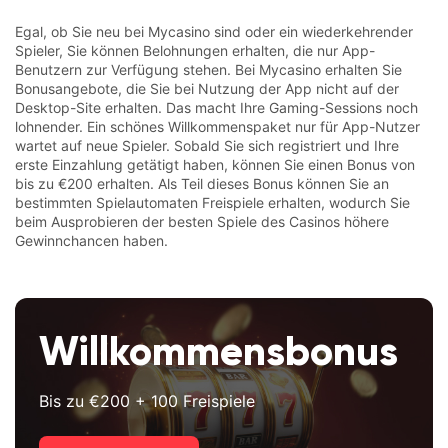
Egal, ob Sie neu bei Mycasino sind oder ein wiederkehrender
Spieler, Sie können Belohnungen erhalten, die nur App-
Benutzern zur Verfügung stehen. Bei Mycasino erhalten Sie
Bonusangebote, die Sie bei Nutzung der App nicht auf der
Desktop-Site erhalten. Das macht Ihre Gaming-Sessions noch
lohnender. Ein schönes Willkommenspaket nur für App-Nutzer
wartet auf neue Spieler. Sobald Sie sich registriert und Ihre
erste Einzahlung getätigt haben, können Sie einen Bonus von
bis zu €200 erhalten. Als Teil dieses Bonus können Sie an
bestimmten Spielautomaten Freispiele erhalten, wodurch Sie
beim Ausprobieren der besten Spiele des Casinos höhere
Gewinnchancen haben.
Willkommensbonus
Bis zu €200 + 100 Freispiele