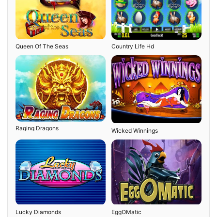
Country Life Hd
Queen Of The Seas
Raging Dragons
Wicked Winnings
Lucky Diamonds
EggOMatic