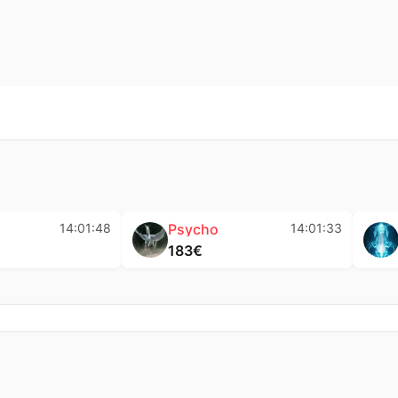
14:01:58
Obradon
14:01:48
159€