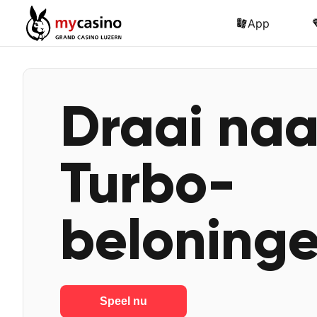
App
Draai naa
Turbo-
beloninge
Speel nu