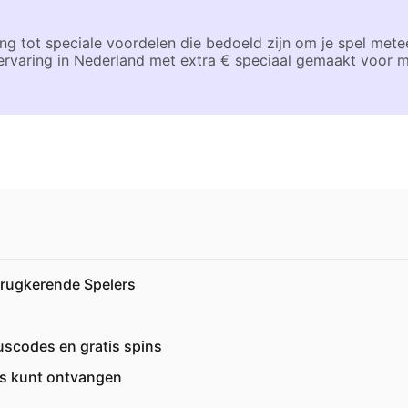
g tot speciale voordelen die bedoeld zijn om je spel metee
rvaring in Nederland met extra € speciaal gemaakt voor 
rugkerende Spelers
uscodes en gratis spins
us kunt ontvangen