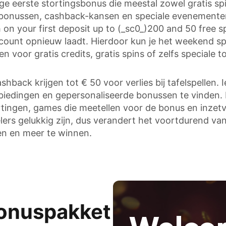
eerste stortingsbonus die meestal zowel gratis spins
adbonussen, cashback-kansen en speciale evenemente
n your first deposit up to (_sc0_)200 and 50 free sp
ount opnieuw laadt. Hierdoor kun je het weekend spel
elen voor gratis credits, gratis spins of zelfs special
back krijgen tot € 50 voor verlies bij tafelspellen.
iedingen en gepersonaliseerde bonussen te vinden.
ingen, games die meetellen voor de bonus en inzetver
 spelers gelukkig zijn, dus verandert het voortdurend v
len en meer te winnen.
bonuspakket