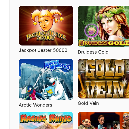
Jackpot Jester 50000
Druidess Gold
Gold Vein
Arctic Wonders