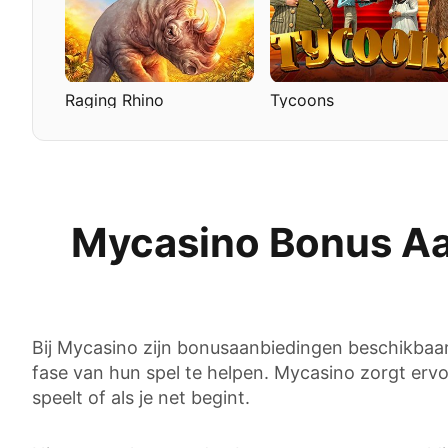
Raging Rhino
Tycoons
Mycasino Bonus Aa
Bij Mycasino zijn bonusaanbiedingen beschikbaar
fase van hun spel te helpen. Mycasino zorgt ervoo
speelt of als je net begint.