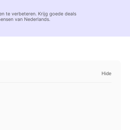
n te verbeteren. Krijg goede deals
mensen van Nederlands.
Hide