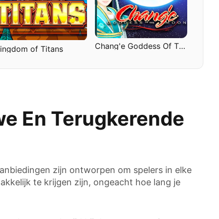
Chang'e Goddess Of The Moon (Pariplay)
ingdom of Titans
we En Terugkerende
anbiedingen zijn ontworpen om spelers in elke
kkelijk te krijgen zijn, ongeacht hoe lang je