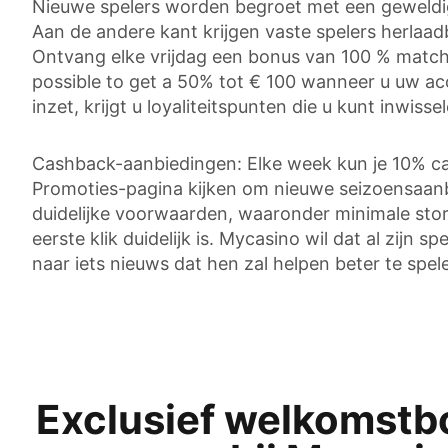
Nieuwe spelers worden begroet met een geweldige 
Aan de andere kant krijgen vaste spelers herla
Ontvang elke vrijdag een bonus van 100 % match o
possible to get a 50% tot € 100 wanneer u uw acc
inzet, krijgt u loyaliteitspunten die u kunt inwiss
Cashback-aanbiedingen: Elke week kun je 10% cash
Promoties-pagina kijken om nieuwe seizoensaanb
duidelijke voorwaarden, waaronder minimale stort
eerste klik duidelijk is. Mycasino wil dat al zijn
naar iets nieuws dat hen zal helpen beter te spe
Exclusief welkomst