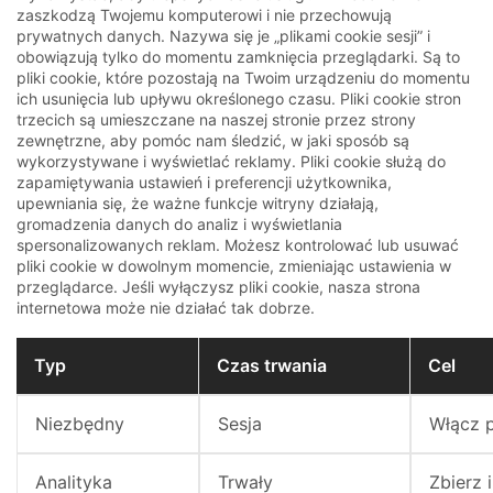
zaszkodzą Twojemu komputerowi i nie przechowują
prywatnych danych. Nazywa się je „plikami cookie sesji” i
obowiązują tylko do momentu zamknięcia przeglądarki. Są to
pliki cookie, które pozostają na Twoim urządzeniu do momentu
ich usunięcia lub upływu określonego czasu. Pliki cookie stron
trzecich są umieszczane na naszej stronie przez strony
zewnętrzne, aby pomóc nam śledzić, w jaki sposób są
wykorzystywane i wyświetlać reklamy. Pliki cookie służą do
zapamiętywania ustawień i preferencji użytkownika,
upewniania się, że ważne funkcje witryny działają,
gromadzenia danych do analiz i wyświetlania
spersonalizowanych reklam. Możesz kontrolować lub usuwać
pliki cookie w dowolnym momencie, zmieniając ustawienia w
przeglądarce. Jeśli wyłączysz pliki cookie, nasza strona
internetowa może nie działać tak dobrze.
Typ
Czas trwania
Cel
Niezbędny
Sesja
Włącz 
Analityka
Trwały
Zbierz 