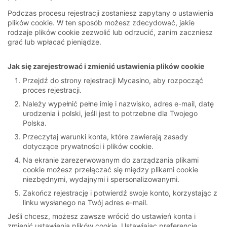
Podczas procesu rejestracji zostaniesz zapytany o ustawienia
plików cookie. W ten sposób możesz zdecydować, jakie
rodzaje plików cookie zezwolić lub odrzucić, zanim zaczniesz
grać lub wpłacać pieniądze.
Jak się zarejestrować i zmienić ustawienia plików cookie
Przejdź do strony rejestracji Mycasino, aby rozpocząć
proces rejestracji.
Należy wypełnić pełne imię i nazwisko, adres e-mail, datę
urodzenia i polski, jeśli jest to potrzebne dla Twojego
Polska.
Przeczytaj warunki konta, które zawierają zasady
dotyczące prywatności i plików cookie.
Na ekranie zarezerwowanym do zarządzania plikami
cookie możesz przełączać się między plikami cookie
niezbędnymi, wydajnymi i spersonalizowanymi.
Zakończ rejestrację i potwierdź swoje konto, korzystając z
linku wysłanego na Twój adres e-mail.
Jeśli chcesz, możesz zawsze wrócić do ustawień konta i
zmienić ustawienia plików cookie. Ustawiając preferencje