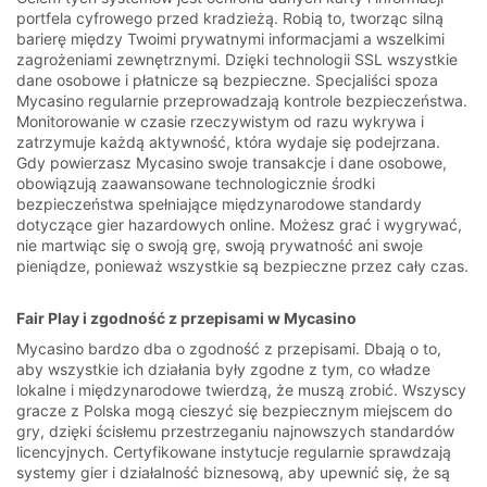
portfela cyfrowego przed kradzieżą. Robią to, tworząc silną
barierę między Twoimi prywatnymi informacjami a wszelkimi
zagrożeniami zewnętrznymi. Dzięki technologii SSL wszystkie
dane osobowe i płatnicze są bezpieczne. Specjaliści spoza
Mycasino regularnie przeprowadzają kontrole bezpieczeństwa.
Monitorowanie w czasie rzeczywistym od razu wykrywa i
zatrzymuje każdą aktywność, która wydaje się podejrzana.
Gdy powierzasz Mycasino swoje transakcje i dane osobowe,
obowiązują zaawansowane technologicznie środki
bezpieczeństwa spełniające międzynarodowe standardy
dotyczące gier hazardowych online. Możesz grać i wygrywać,
nie martwiąc się o swoją grę, swoją prywatność ani swoje
pieniądze, ponieważ wszystkie są bezpieczne przez cały czas.
Fair Play i zgodność z przepisami w Mycasino
Mycasino bardzo dba o zgodność z przepisami. Dbają o to,
aby wszystkie ich działania były zgodne z tym, co władze
lokalne i międzynarodowe twierdzą, że muszą zrobić. Wszyscy
gracze z Polska mogą cieszyć się bezpiecznym miejscem do
gry, dzięki ścisłemu przestrzeganiu najnowszych standardów
licencyjnych. Certyfikowane instytucje regularnie sprawdzają
systemy gier i działalność biznesową, aby upewnić się, że są