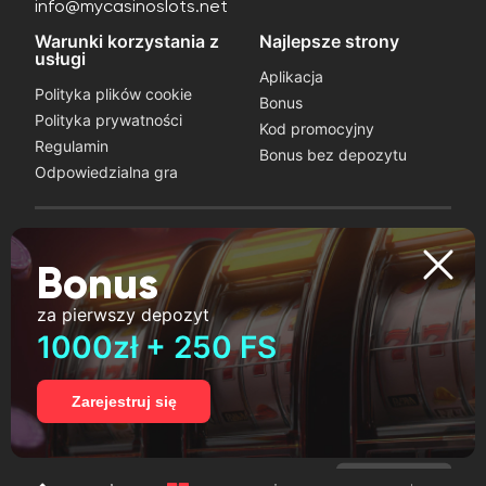
info@mycasinoslots.net
Warunki korzystania z
Najlepsze strony
usługi
Aplikacja
Polityka plików cookie
Bonus
Polityka prywatności
Kod promocyjny
Regulamin
Bonus bez depozytu
Odpowiedzialna gra
Graj bezpiecznie
Bonus
Jeśli zauważysz objawy uzależnienia od hazardu, zwróć
się o pomoc do specjalisty. Niniejsza strona internetowa
za pierwszy depozyt
jest przeznaczona dla użytkowników w wieku 18 lat i
starszych.
1000zł + 250 FS
Zarejestruj się