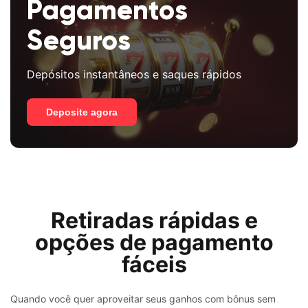
Pagamentos
Seguros
Depósitos instantâneos e saques rápidos
Deposite agora
Retiradas rápidas e
opções de pagamento
fáceis
Quando você quer aproveitar seus ganhos com bônus sem