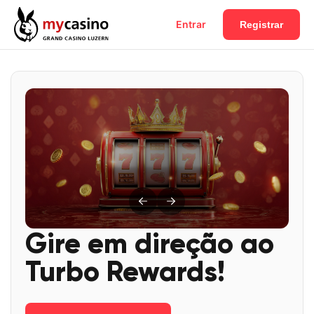
Entrar
Registrar
Gire em direção ao
Turbo Rewards!