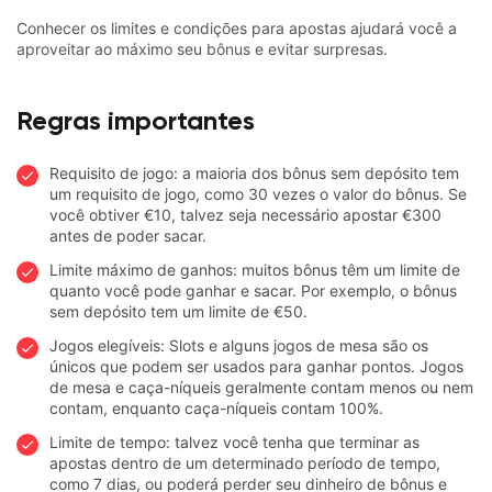
Conhecer os limites e condições para apostas ajudará você a
aproveitar ao máximo seu bônus e evitar surpresas.
Regras importantes
Requisito de jogo: a maioria dos bônus sem depósito tem
um requisito de jogo, como 30 vezes o valor do bônus. Se
você obtiver €10, talvez seja necessário apostar €300
antes de poder sacar.
Limite máximo de ganhos: muitos bônus têm um limite de
quanto você pode ganhar e sacar. Por exemplo, o bônus
sem depósito tem um limite de €50.
Jogos elegíveis: Slots e alguns jogos de mesa são os
únicos que podem ser usados para ganhar pontos. Jogos
de mesa e caça-níqueis geralmente contam menos ou nem
contam, enquanto caça-níqueis contam 100%.
Limite de tempo: talvez você tenha que terminar as
apostas dentro de um determinado período de tempo,
como 7 dias, ou poderá perder seu dinheiro de bônus e