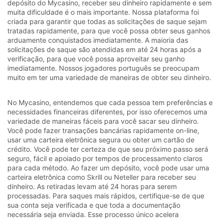
depósito do Mycasino, receber seu dinheiro rapidamente e sem
muita dificuldade é o mais importante. Nossa plataforma foi
criada para garantir que todas as solicitações de saque sejam
tratadas rapidamente, para que você possa obter seus ganhos
arduamente conquistados imediatamente. A maioria das
solicitações de saque são atendidas em até 24 horas após a
verificação, para que você possa aproveitar seu ganho
imediatamente. Nossos jogadores português se preocupam
muito em ter uma variedade de maneiras de obter seu dinheiro.
No Mycasino, entendemos que cada pessoa tem preferências e
necessidades financeiras diferentes, por isso oferecemos uma
variedade de maneiras fáceis para você sacar seu dinheiro.
Você pode fazer transações bancárias rapidamente on-line,
usar uma carteira eletrônica segura ou obter um cartão de
crédito. Você pode ter certeza de que seu próximo passo será
seguro, fácil e apoiado por tempos de processamento claros
para cada método. Ao fazer um depósito, você pode usar uma
carteira eletrônica como Skrill ou Neteller para receber seu
dinheiro. As retiradas levam até 24 horas para serem
processadas. Para saques mais rápidos, certifique-se de que
sua conta seja verificada e que toda a documentação
necessária seja enviada. Esse processo único acelera