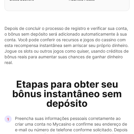
Depois de concluir o processo de registro e verificar sua conta,
o bônus sem depósito será adicionado automaticamente à sua
conta. Você pode conferir os recursos e jogos do cassino com
esta recompensa instantânea sem arriscar seu próprio dinheiro.
Jogue os slots ou outros jogos como quiser, usando créditos de
bônus reais para aumentar suas chances de ganhar dinheiro
real.
Etapas para obter seu
bônus instantâneo sem
depósito
Preencha suas informações pessoais corretamente ao
criar uma conta no Mycasino e confirme seu endereço de
e-mail ou número de telefone conforme solicitado. Depois