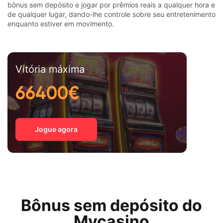
bônus sem depósito e jogar por prêmios reais a qualquer hora e
de qualquer lugar, dando-lhe controle sobre seu entretenimento
enquanto estiver em movimento.
Vitória máxima
66400€
Jogue agora
Bônus sem depósito do
Mycasino