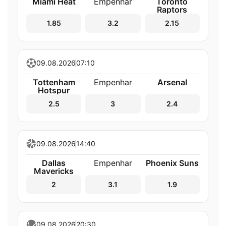
Miami Heat
Empenhar
Toronto
Raptors
1.85
3.2
2.15
09.08.2026
07:10
Tottenham
Empenhar
Arsenal
Hotspur
2.5
3
2.4
09.08.2026
14:40
Dallas
Empenhar
Phoenix Suns
Mavericks
2
3.1
1.9
09.08.2026
20:30