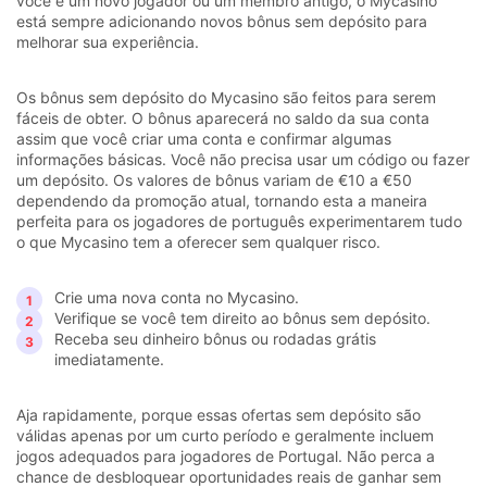
você é um novo jogador ou um membro antigo, o Mycasino
está sempre adicionando novos bônus sem depósito para
melhorar sua experiência.
Os bônus sem depósito do Mycasino são feitos para serem
fáceis de obter. O bônus aparecerá no saldo da sua conta
assim que você criar uma conta e confirmar algumas
informações básicas. Você não precisa usar um código ou fazer
um depósito. Os valores de bônus variam de €10 a €50
dependendo da promoção atual, tornando esta a maneira
perfeita para os jogadores de português experimentarem tudo
o que Mycasino tem a oferecer sem qualquer risco.
Crie uma nova conta no Mycasino.
Verifique se você tem direito ao bônus sem depósito.
Receba seu dinheiro bônus ou rodadas grátis
imediatamente.
Aja rapidamente, porque essas ofertas sem depósito são
válidas apenas por um curto período e geralmente incluem
jogos adequados para jogadores de Portugal. Não perca a
chance de desbloquear oportunidades reais de ganhar sem