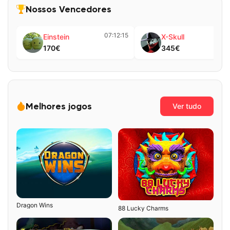
Nossos Vencedores
Compatibilidade móvel Play On The Go—mycasino
Bônus sem depósito do Mycasino
07:12:15
07
Einstein
X-Skull
Pontos-chave do bônus sem depósito do Mycasino
170€
345€
Melhores jogos
Ver tudo
Dragon Wins
88 Lucky Charms