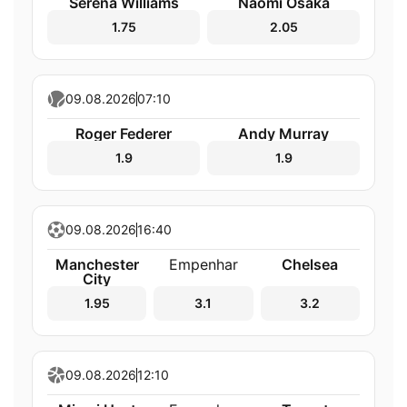
Serena Williams
Naomi Osaka
1.75
2.05
09.08.2026
07:10
Roger Federer
Andy Murray
1.9
1.9
09.08.2026
16:40
Manchester
Empenhar
Chelsea
City
1.95
3.1
3.2
09.08.2026
12:10