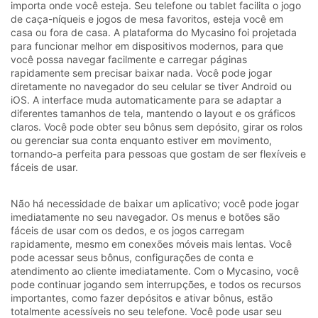
importa onde você esteja. Seu telefone ou tablet facilita o jogo
de caça-níqueis e jogos de mesa favoritos, esteja você em
casa ou fora de casa. A plataforma do Mycasino foi projetada
para funcionar melhor em dispositivos modernos, para que
você possa navegar facilmente e carregar páginas
rapidamente sem precisar baixar nada. Você pode jogar
diretamente no navegador do seu celular se tiver Android ou
iOS. A interface muda automaticamente para se adaptar a
diferentes tamanhos de tela, mantendo o layout e os gráficos
claros. Você pode obter seu bônus sem depósito, girar os rolos
ou gerenciar sua conta enquanto estiver em movimento,
tornando-a perfeita para pessoas que gostam de ser flexíveis e
fáceis de usar.
Não há necessidade de baixar um aplicativo; você pode jogar
imediatamente no seu navegador. Os menus e botões são
fáceis de usar com os dedos, e os jogos carregam
rapidamente, mesmo em conexões móveis mais lentas. Você
pode acessar seus bônus, configurações de conta e
atendimento ao cliente imediatamente. Com o Mycasino, você
pode continuar jogando sem interrupções, e todos os recursos
importantes, como fazer depósitos e ativar bônus, estão
totalmente acessíveis no seu telefone. Você pode usar seu