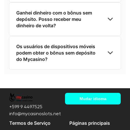
Ganhei dinheiro com o bônus sem
depósito. Posso receber meu
dinheiro de volta?
Os usuários de dispositivos móveis
podem obter o bônus sem depósito
do Mycasino?
Mudar idioma
+599 9 4497525
info@mycasinoslots.net
Termos de Serviço
Páginas principais