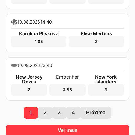
10.08.2026
14:40
Karolina Pliskova
Elise Mertens
1.85
2
10.08.2026
23:40
New Jersey
Empenhar
New York
Devils
Islanders
2
3.85
3
1
2
3
4
Próximo
Ver mais