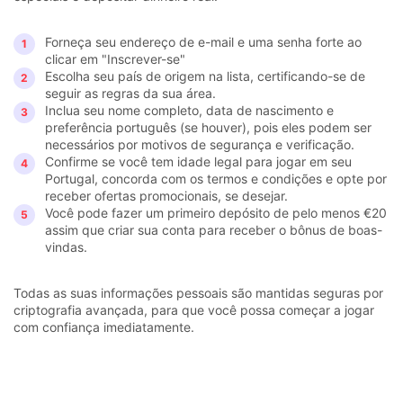
Forneça seu endereço de e-mail e uma senha forte ao
clicar em "Inscrever-se"
Escolha seu país de origem na lista, certificando-se de
seguir as regras da sua área.
Inclua seu nome completo, data de nascimento e
preferência português (se houver), pois eles podem ser
necessários por motivos de segurança e verificação.
Confirme se você tem idade legal para jogar em seu
Portugal, concorda com os termos e condições e opte por
receber ofertas promocionais, se desejar.
Você pode fazer um primeiro depósito de pelo menos €20
assim que criar sua conta para receber o bônus de boas-
vindas.
Todas as suas informações pessoais são mantidas seguras por
criptografia avançada, para que você possa começar a jogar
com confiança imediatamente.