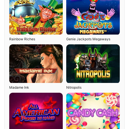
Rainbow Riches
Genie Jackpots Megaways
Madame Ink
Nitropolis