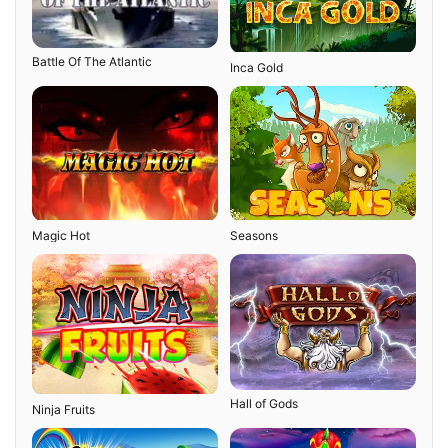
Ice Hockey
Inca Gold
Magic Hot
Seasons
Hall of Gods
Ninja Fruits