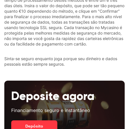
tempo de processamento destes métodos é entre um e três
dias úteis. Insira o valor do depósito, que pode ser tão pequeno
quanto €10 dependendo do método, e clique em "Confirmar"
para finalizar o processo imediatamente. Para o mais alto nível
de segurança de dados, todas as transações são tratadas
usando tecnologia SSL segura. Cada transação no Mycasino é
protegida pelas melhores medidas de segurança do mercado,
não importa se você gosta da rapidez das carteiras eletrônicas
ou da facilidade de pagamento com cartão.
Sinta-se seguro enquanto joga porque seu dinheiro e dados
pessoais estão sempre seguros.
Deposite agora
Financiamento seguro e instantâneo
Depósito