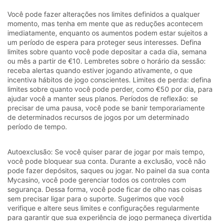
Você pode fazer alterações nos limites definidos a qualquer
momento, mas tenha em mente que as reduções acontecem
imediatamente, enquanto os aumentos podem estar sujeitos a
um período de espera para proteger seus interesses. Defina
limites sobre quanto você pode depositar a cada dia, semana
ou mês a partir de €10. Lembretes sobre o horário da sessão:
receba alertas quando estiver jogando ativamente, o que
incentiva hábitos de jogo conscientes. Limites de perda: defina
limites sobre quanto você pode perder, como €50 por dia, para
ajudar você a manter seus planos. Períodos de reflexão: se
precisar de uma pausa, você pode se banir temporariamente
de determinados recursos de jogos por um determinado
período de tempo.
Autoexclusão: Se você quiser parar de jogar por mais tempo,
você pode bloquear sua conta. Durante a exclusão, você não
pode fazer depósitos, saques ou jogar. No painel da sua conta
Mycasino, você pode gerenciar todos os controles com
segurança. Dessa forma, você pode ficar de olho nas coisas
sem precisar ligar para o suporte. Sugerimos que você
verifique e altere seus limites e configurações regularmente
para garantir que sua experiência de jogo permaneça divertida