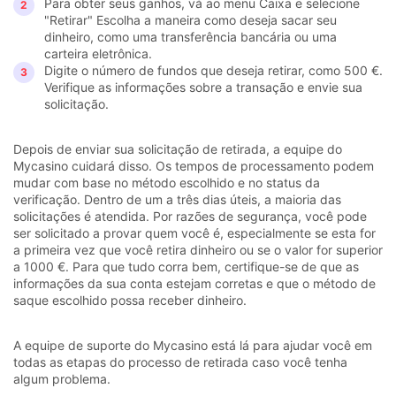
Para obter seus ganhos, vá ao menu Caixa e selecione
"Retirar" Escolha a maneira como deseja sacar seu
dinheiro, como uma transferência bancária ou uma
carteira eletrônica.
Digite o número de fundos que deseja retirar, como 500 €.
Verifique as informações sobre a transação e envie sua
solicitação.
Depois de enviar sua solicitação de retirada, a equipe do
Mycasino cuidará disso. Os tempos de processamento podem
mudar com base no método escolhido e no status da
verificação. Dentro de um a três dias úteis, a maioria das
solicitações é atendida. Por razões de segurança, você pode
ser solicitado a provar quem você é, especialmente se esta for
a primeira vez que você retira dinheiro ou se o valor for superior
a 1000 €. Para que tudo corra bem, certifique-se de que as
informações da sua conta estejam corretas e que o método de
saque escolhido possa receber dinheiro.
A equipe de suporte do Mycasino está lá para ajudar você em
todas as etapas do processo de retirada caso você tenha
algum problema.