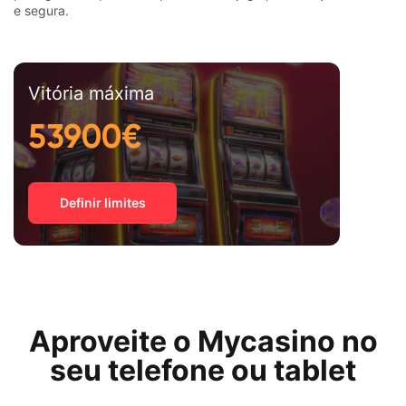
e segura.
Vitória máxima
53900€
Definir limites
Aproveite o Mycasino no
seu telefone ou tablet