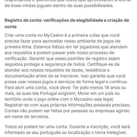
de boas-vindas joguem dentro de suas possibilidades.
Registro de conta: verificações de elegibilidade e criação de
conta
Criar uma conta no MyCasino é a primeira coisa que você
precisa fazer para aproveitar nosso ambiente de jogos de
primeira linha. Estamos felizes em ter jogadores que atendem
aos requisitos e podem passar pelo nosso processo de
verificação. Garantir que esses padrões de registro sejam
seguidos protege a segurança de todos. Certifique-se de
atender aos nossos requisitos de idade, residência e
documentação antes de se inscrever. Isso garante que você
possa usar nossos jogos e serviços de forma legal e contínua.
Para abrir uma conta, você deve: Ter pelo menos 18 anos ou
mais, se suas leis Portugal exigirem; Morar em um país ou
território onde o jogo online com o Mycasino seja legal;
Registrar-se com suas próprias informações pessoais precisas;
Contas não podem ser feitas por pessoas ou empresas agindo
em nome de terceiros.
Todos só podem ter uma conta. Durante a inscrição, você será
informado se seu português ou localização o torna inelegível.