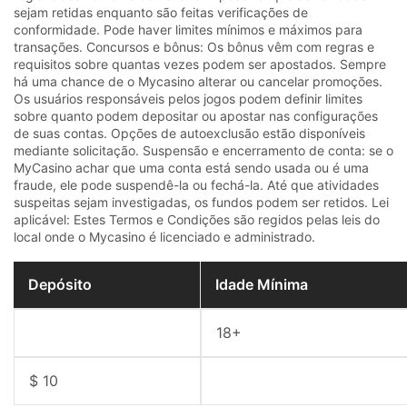
sejam retidas enquanto são feitas verificações de
conformidade. Pode haver limites mínimos e máximos para
transações. Concursos e bônus: Os bônus vêm com regras e
requisitos sobre quantas vezes podem ser apostados. Sempre
há uma chance de o Mycasino alterar ou cancelar promoções.
Os usuários responsáveis pelos jogos podem definir limites
sobre quanto podem depositar ou apostar nas configurações
de suas contas. Opções de autoexclusão estão disponíveis
mediante solicitação. Suspensão e encerramento de conta: se o
MyCasino achar que uma conta está sendo usada ou é uma
fraude, ele pode suspendê-la ou fechá-la. Até que atividades
suspeitas sejam investigadas, os fundos podem ser retidos. Lei
aplicável: Estes Termos e Condições são regidos pelas leis do
local onde o Mycasino é licenciado e administrado.
Depósito
Idade Mínima
18+
$ 10