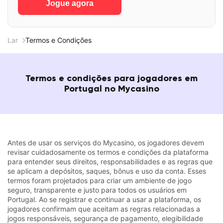
Jogue agora
Lar
Termos e Condições
Termos e condições para jogadores em
Portugal no Mycasino
Antes de usar os serviços do Mycasino, os jogadores devem
revisar cuidadosamente os termos e condições da plataforma
para entender seus direitos, responsabilidades e as regras que
se aplicam a depósitos, saques, bônus e uso da conta. Esses
termos foram projetados para criar um ambiente de jogo
seguro, transparente e justo para todos os usuários em
Portugal. Ao se registrar e continuar a usar a plataforma, os
jogadores confirmam que aceitam as regras relacionadas a
jogos responsáveis, segurança de pagamento, elegibilidade