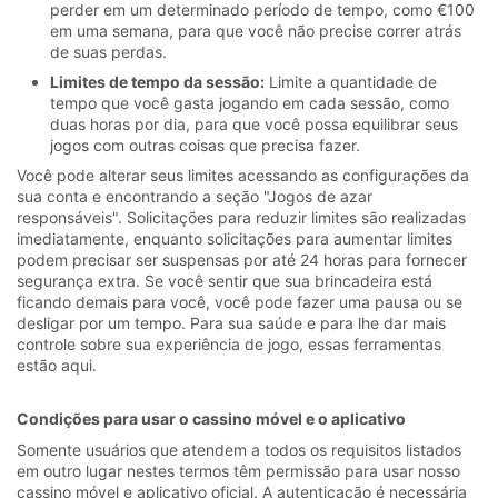
perder em um determinado período de tempo, como €100
em uma semana, para que você não precise correr atrás
de suas perdas.
Limites de tempo da sessão:
Limite a quantidade de
tempo que você gasta jogando em cada sessão, como
duas horas por dia, para que você possa equilibrar seus
jogos com outras coisas que precisa fazer.
Você pode alterar seus limites acessando as configurações da
sua conta e encontrando a seção "Jogos de azar
responsáveis". Solicitações para reduzir limites são realizadas
imediatamente, enquanto solicitações para aumentar limites
podem precisar ser suspensas por até 24 horas para fornecer
segurança extra. Se você sentir que sua brincadeira está
ficando demais para você, você pode fazer uma pausa ou se
desligar por um tempo. Para sua saúde e para lhe dar mais
controle sobre sua experiência de jogo, essas ferramentas
estão aqui.
Condições para usar o cassino móvel e o aplicativo
Somente usuários que atendem a todos os requisitos listados
em outro lugar nestes termos têm permissão para usar nosso
cassino móvel e aplicativo oficial. A autenticação é necessária