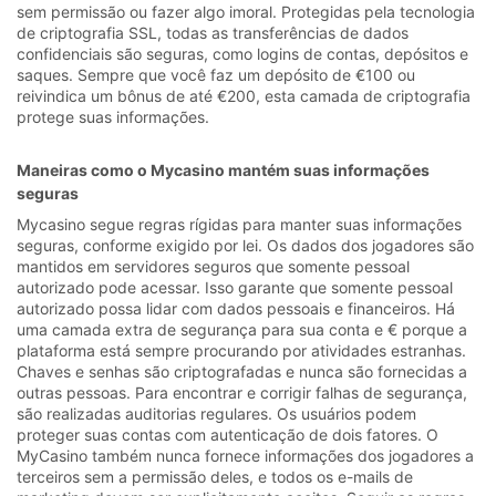
sem permissão ou fazer algo imoral. Protegidas pela tecnologia
de criptografia SSL, todas as transferências de dados
confidenciais são seguras, como logins de contas, depósitos e
saques. Sempre que você faz um depósito de €100 ou
reivindica um bônus de até €200, esta camada de criptografia
protege suas informações.
Maneiras como o Mycasino mantém suas informações
seguras
Mycasino segue regras rígidas para manter suas informações
seguras, conforme exigido por lei. Os dados dos jogadores são
mantidos em servidores seguros que somente pessoal
autorizado pode acessar. Isso garante que somente pessoal
autorizado possa lidar com dados pessoais e financeiros. Há
uma camada extra de segurança para sua conta e € porque a
plataforma está sempre procurando por atividades estranhas.
Chaves e senhas são criptografadas e nunca são fornecidas a
outras pessoas. Para encontrar e corrigir falhas de segurança,
são realizadas auditorias regulares. Os usuários podem
proteger suas contas com autenticação de dois fatores. O
MyCasino também nunca fornece informações dos jogadores a
terceiros sem a permissão deles, e todos os e-mails de